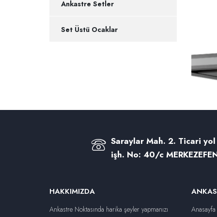
Ankastre Setler
Set Üstü Ocaklar
Saraylar Mah. 2. Ticari yol
işh. No: 40/c MERKEZEFEN
HAKKIMIZDA
ANKAS
Ankastre Noktasında harika şeyler yapmanızı
Anasayfa