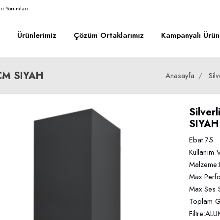
ri Yorumları
a
Ürünlerimiz
Çözüm Ortaklarımız
Kampanyalı Ürün
0CM SIYAH
Anasayfa
Silv
Silve
SIYAH
Ebat:75
Kullanım
Malzeme
Max Perf
Max Ses S
Toplam 
Filtre:A