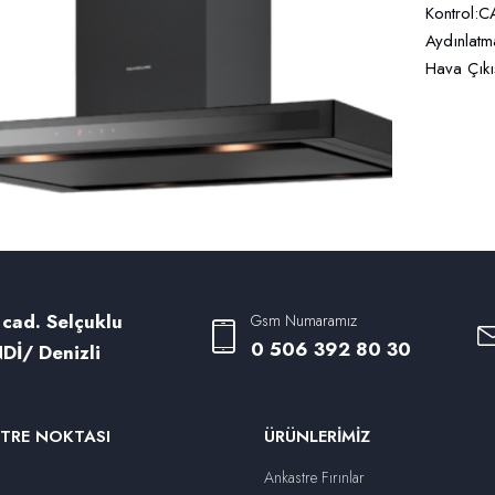
Kontrol
Aydınlat
Hava Çıkı
 cad. Selçuklu
Gsm Numaramız
0 506 392 80 30
Dİ/ Denizli
TRE NOKTASI
ÜRÜNLERIMIZ
Ankastre Fırınlar