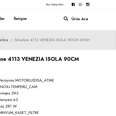
Bizi Takip Edin :
ler
İletişim
Ürün Ara
erline
Silverline 4113 VENEZIA ISOLA 90CM SIYAH
rline 4113 VENEZIA ISOLA 90CM
 Versiyonu:MOTORLU(DISA_ATIM)
:INOX+TEMPERLİ_CAM
ormans:593
eviyesi:63
Güç:281 W
LUMINYUM_KASET_FILTRE