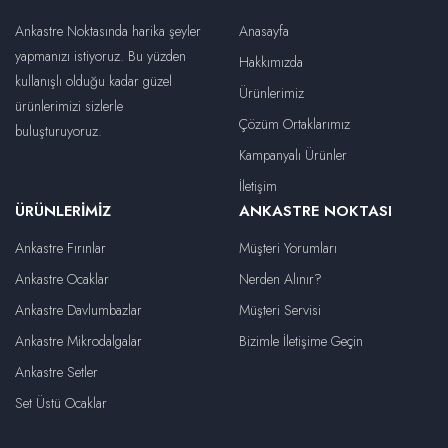
Ankastre Noktasında harika şeyler
Anasayfa
yapmanızı istiyoruz. Bu yüzden
Hakkımızda
kullanışlı olduğu kadar güzel
Ürünlerimiz
ürünlerimizi sizlerle
Çözüm Ortaklarımız
buluşturuyoruz.
Kampanyalı Ürünler
İletişim
ÜRÜNLERIMIZ
ANKASTRE NOKTASI
Ankastre Fırınlar
Müşteri Yorumları
Ankastre Ocaklar
Nerden Alınır?
Ankastre Davlumbazlar
Müşteri Servisi
Ankastre Mikrodalgalar
Bizimle İletişime Geçin
Ankastre Setler
Set Üstü Ocaklar