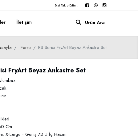
Bizi Takip Edin :
ler
İletişim
Ürün Ara
asayfa
Ferre
RS Serisi FryArt Beyaz Ankastre Set
isi FryArt Beyaz Ankastre Set
vlumbaz
cak
ırın
likleri
 60 Cm
mi: X-Large - Geniş 72 Lt İç Hacim