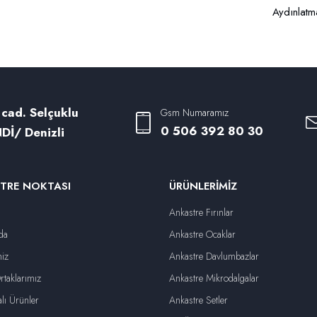
Aydınlatm
 cad. Selçuklu
Gsm Numaramız
0 506 392 80 30
Dİ/ Denizli
TRE NOKTASI
ÜRÜNLERIMIZ
Ankastre Fırınlar
da
Ankastre Ocaklar
iz
Ankastre Davlumbazlar
taklarımız
Ankastre Mikrodalgalar
lı Ürünler
Ankastre Setler