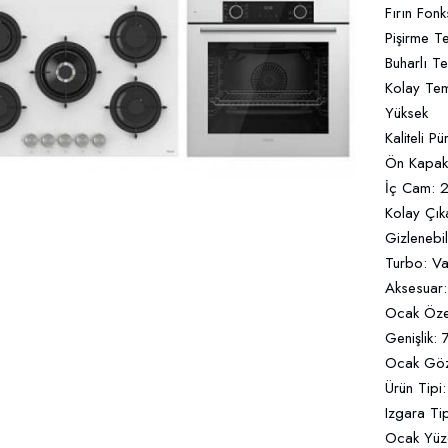
Fırın Fon
Pişirme T
Buharlı T
Kolay Tem
Yüksek
Kaliteli 
Ön Kapak
İç Cam: 2
Kolay Çıka
Gizlenebi
Turbo: Va
Aksesuar:
Ocak Özell
Genişlik:
Ocak Göz
Ürün Tipi
Izgara Ti
Ocak Yüz