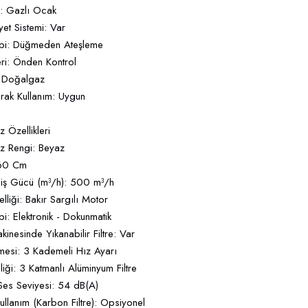
: Gazlı Ocak
et Sistemi: Var
ipi: Düğmeden Ateşleme
eri: Önden Kontrol
: Doğalgaz
arak Kullanım: Uygun
 Özellikleri
z Rengi: Beyaz
 60 Cm
iş Gücü (m³/h): 500 m³/h
lliği: Bakır Sargılı Motor
pi: Elektronik - Dokunmatik
kinesinde Yıkanabilir Filtre: Var
esi: 3 Kademeli Hız Ayarı
lliği: 3 Katmanlı Alüminyum Filtre
es Seviyesi: 54 dB(A)
ullanım (Karbon Filtre): Opsiyonel