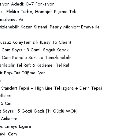
ksiyon Adedi: 0+7 Fonksiyon
ek.: Elektro Turbo, Homojen Pişirme Tek.
emizleme: Var
izlenebilir Kazan Sistemi: Pearly Midnight Emaye ile
Pürüzsüz KolayTemizlik (Easy To Clean)
 Cam Sayısı: 3 Camlı Soğuk Kapak
 Cam Komple Sökülüp Temizlenebilir
rılabilir Tel Raf: 6 Kademeli Tel Raf
lir Pop-Out Düğme: Var
r
 Standart Tepsi + High Line Tel Izgara + Derin Tepsi
ikleri
 75 Cm
 Sayısı: 5 Gözü Gazlı (1'i Güçlü WOK)
: Ankastre
pi: Emaye Izgara
eyi: Cam