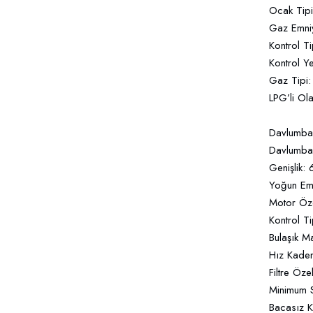
Ocak Tipi
Gaz Emniy
Kontrol T
Kontrol Y
Gaz Tipi
LPG’li Ol
Davlumbaz
Davlumba
Genişlik:
Yoğun Em
Motor Öze
Kontrol Ti
Bulaşık Ma
Hız Kadem
Filtre Öze
Minimum S
Bacasız K