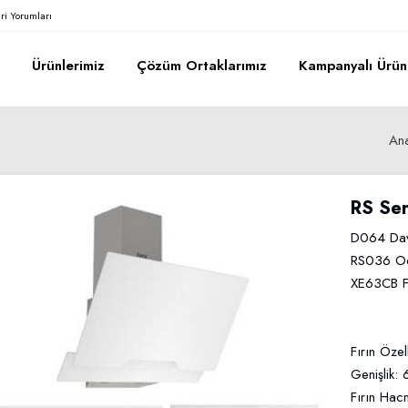
ri Yorumları
a
Ürünlerimiz
Çözüm Ortaklarımız
Kampanyalı Ürün
An
RS Ser
D064 Da
RS036 O
XE63CB F
Fırın Özel
Genişlik:
Fırın Hac