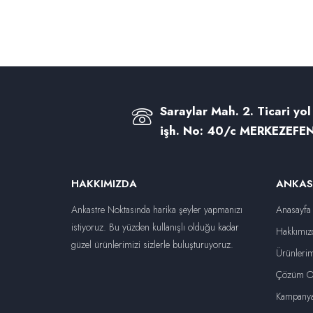
Saraylar Mah. 2. Ticari yol
işh. No: 40/c MERKEZEFEN
HAKKIMIZDA
ANKAS
Ankastre Noktasında harika şeyler yapmanızı
Anasayfa
istiyoruz. Bu yüzden kullanışlı olduğu kadar
Hakkımız
güzel ürünlerimizi sizlerle buluşturuyoruz.
Ürünlerim
Çözüm Or
Kampanya