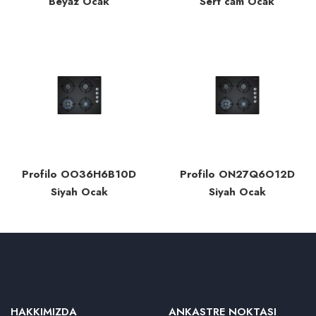
Beyaz Ocak
Sert cam Ocak
Profilo OO36H6B10D
Profilo ON27Q6O12D
Siyah Ocak
Siyah Ocak
HAKKIMIZDA
ANKASTRE NOKTASI