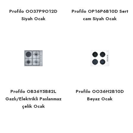
Profilo OO37P9O12D
Profilo OP16P6B10D Sert
Siyah Ocak
cam Siyah Ocak
Profilo OB36Y5B82L
Profilo OO36H2B10D
Gazlı/Elektrikli Paslanmaz
Beyaz Ocak
çelik Ocak