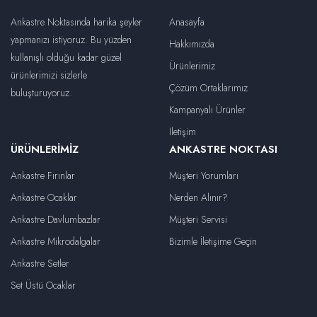
Ankastre Noktasında harika şeyler
Anasayfa
yapmanızı istiyoruz. Bu yüzden
Hakkımızda
kullanışlı olduğu kadar güzel
Ürünlerimiz
ürünlerimizi sizlerle
Çözüm Ortaklarımız
buluşturuyoruz.
Kampanyalı Ürünler
İletişim
ÜRÜNLERIMIZ
ANKASTRE NOKTASI
Ankastre Fırınlar
Müşteri Yorumları
Ankastre Ocaklar
Nerden Alınır?
Ankastre Davlumbazlar
Müşteri Servisi
Ankastre Mikrodalgalar
Bizimle İletişime Geçin
Ankastre Setler
Set Üstü Ocaklar