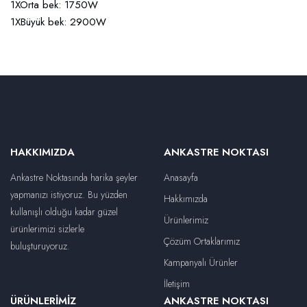
1XOrta bek: 1750W
1XBüyük bek: 2900W
HAKKIMIZDA
ANKASTRE NOKTASI
Ankastre Noktasında harika şeyler
Anasayfa
yapmanızı istiyoruz. Bu yüzden
Hakkımızda
kullanışlı olduğu kadar güzel
Ürünlerimiz
ürünlerimizi sizlerle
Çözüm Ortaklarımız
buluşturuyoruz.
Kampanyalı Ürünler
İletişim
ÜRÜNLERIMIZ
ANKASTRE NOKTASI